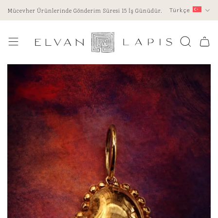
İçeriğe
Mücevher Ürünlerinde Gönderim Süresi 15 İş Günüdür.
Türkçe
atla