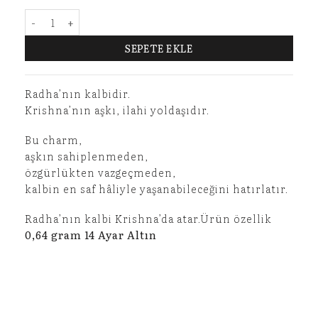
RAHDA'NIN KALBİ– 14 AYAR ALTIN CHARM adet
SEPETE EKLE
Radha’nın kalbidir.
Krishna’nın aşkı, ilahi yoldaşıdır.
Bu charm,
aşkın sahiplenmeden,
özgürlükten vazgeçmeden,
kalbin en saf hâliyle yaşanabileceğini hatırlatır.
Radha’nın kalbi Krishna’da atar.Ürün özellik
0,64 gram 14 Ayar Altın