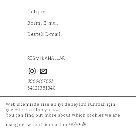
İletişim
Resmi E-mail
Destek E-mail
RESMİ KANALLAR
3986497851
54121381948
Web sitemizde size en iyi deneyimi sunmak için
çerezleri kullanıyoruz.
You can find out more about which cookies we are
Copyright 2026 ©
TAZ Medya
| Alışveriş Verileriniz 256
settings
using or switch them off in
.
Bit SSL Sertifikası İle Korunmaktadır.