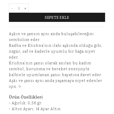
KRISHNA’NIN ŞANSI– 14 AYAR ALTIN CHARM adet
SEPETE EKLE
Aşkın ve şansın aynı anda buluşabileceğini
sembolize eder.
Radha ve Krishna’nın ilahi aşkında olduğu gibi;
özgür, saf ve kaderle uyumlu bir bağa niyet
eder.
Krishna’nın şansı olarak anılan bu kadim
sembol, korunma ve bereket enerjisiyle
kalbinle uyumlanan şansı hayatına davet eder.
Aşkı ve şansı aynı anda yaşamaya niyet edenler
için. ✨
Ürün Özellikleri
•⁠ ⁠Ağırlık: 0,56 gr
•⁠ ⁠Altın Ayarı: 14 Ayar Altın