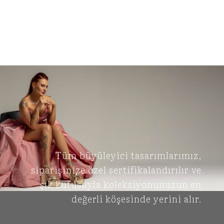
Tüm büyüleyici tasarımlarımız,
siparişinize özel sertifikalandırılır ve
şık kutusuyla koleksiyonunuzun en
değerli köşesinde yerini alır.