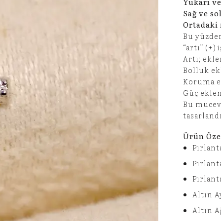
Yukarı ve
Sağ ve so
Ortadaki 
Bu yüzden
“artı” (+) 
Artı; ekl
Bolluk ek
Koruma e
Güç eklen
Bu mücevh
tasarlandı
Ürün Özel
Pırlanta
Pırlant
Pırlant
Altın A
Altın Ağ