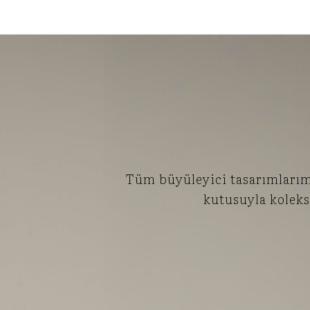
Tüm büyüleyici tasarımlarımız
kutusuyla koleks