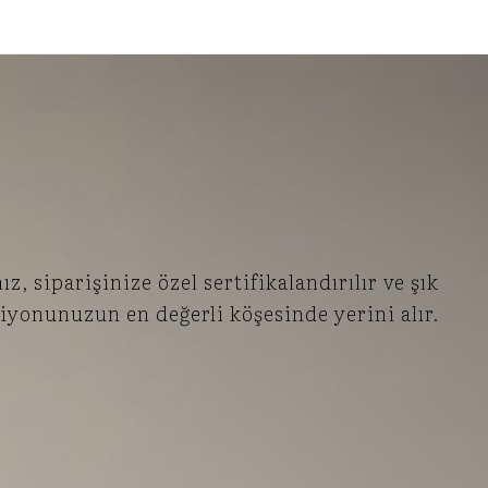
, siparişinize özel sertifikalandırılır ve şık
iyonunuzun en değerli köşesinde yerini alır.