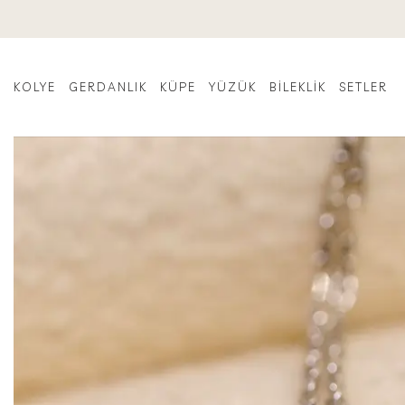
İçeriğe
atla
KOLYE
GERDANLIK
KÜPE
YÜZÜK
BILEKLIK
SETLER