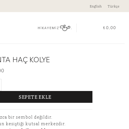
English
Türkçe
.
₺
0,00
HİKAYEMİZ
NTA HAÇ KOLYE
00
Haç Kolye adet
SEPETE EKLE
zca bir sembol değildir.
n kesiştiği kutsal merkezdir.