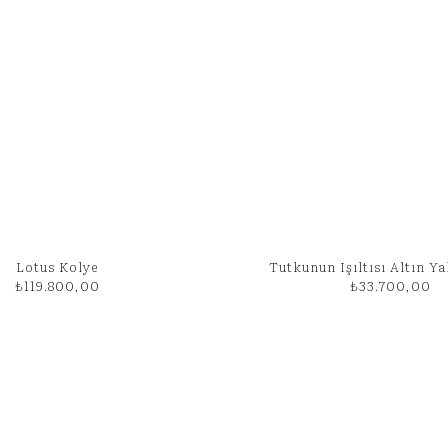
Lotus Kolye
Tutkunun Işıltısı Altın Y
₺
119.800,00
₺
33.700,00