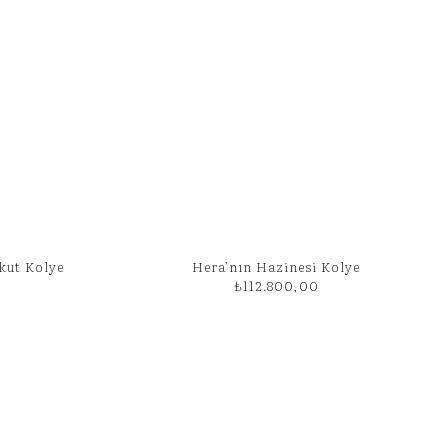
akut Kolye
Hera’nın Hazinesi Kolye
₺
112.800,00