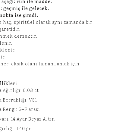
 aşağı: ruh ile madde.
l: geçmiş ile gelecek.
nokta ise şimdi.
 haç, spiritüel olarak aynı zamanda bir
işaretidir.
enmek demektir.
lenir.
klenir.
ir.
er, eksik olanı tamamlamak için
.
likleri
 Ağırlığı: 0.08 ct
a Berraklığı: VS1
a Rengi: G–F arası
yarı: 14 Ayar Beyaz Altın
ırlığı: 1.40 gr