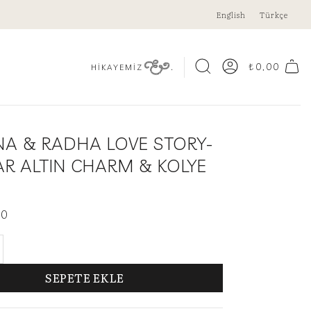
English
Türkçe
.
₺
0,00
HİKAYEMİZ
NA & RADHA LOVE STORY-
AR ALTIN CHARM & KOLYE
00
 & RADHA LOVE STORY-14 AYAR ALTIN CHARM & KOLY
SEPETE EKLE