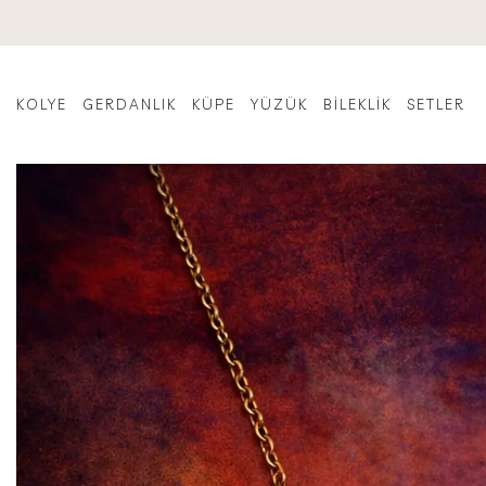
İçeriğe
atla
KOLYE
GERDANLIK
KÜPE
YÜZÜK
BILEKLIK
SETLER