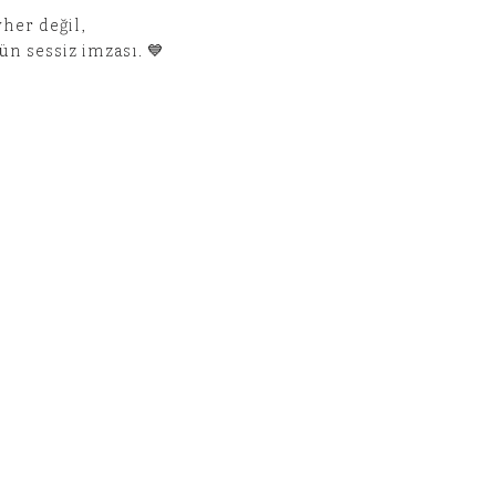
her değil,
n sessiz imzası. 💙