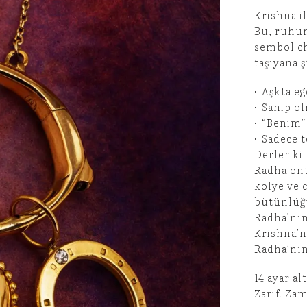
Krishna il
Bu, ruhun
sembol ch
taşıyana ş
•⁠ ⁠Aşkta e
•⁠ ⁠Sahip 
•⁠ ⁠“Beni
•⁠ ⁠Sadece
Derler ki 
Radha onu
kolye ve 
bütünlüğü
Radha’nın
Krishna’n
Radha’nın 
14 ayar al
Zarif. Za