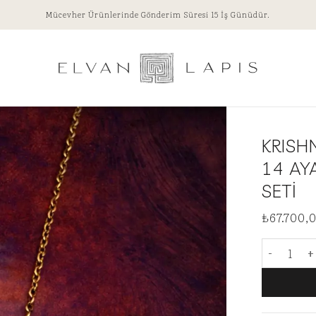
Mücevher Ürünlerinde Gönderim Süresi 15 İş Günüdür.
KRISH
14 AY
SETİ
₺
67.700,
KRISHNA