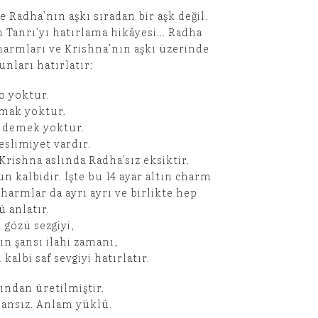
e Radha’nın aşkı sıradan bir aşk değil.
 Tanrı’yı hatırlama hikâyesi… Radha
armları ve Krishna’nın aşkı üzerinde
unları hatırlatır:
go yoktur.
olmak yoktur.
m” demek yoktur.
 teslimiyet vardır.
Krishna aslında Radha’sız eksiktir.
n kalbidir. İşte bu 14 ayar altın charm
charmlar da ayrı ayrı ve birlikte hep
 anlatır.
 gözü sezgiyi,
ın şansı ilahi zamanı,
kalbi saf sevgiyi hatırlatır.
tından üretilmiştir.
mansız. Anlam yüklü.