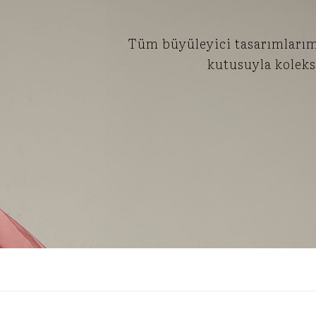
Tüm büyüleyici tasarımlarımız
kutusuyla koleks