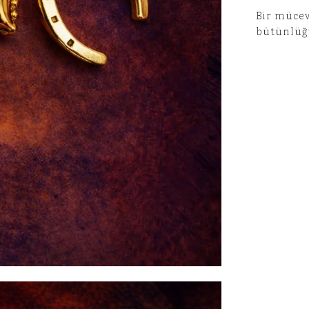
Bir mücev
bütünlüğü