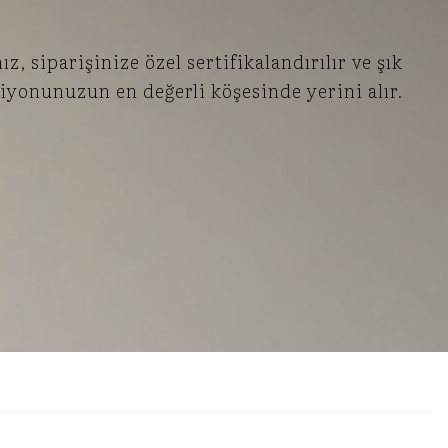
, siparişinize özel sertifikalandırılır ve şık
iyonunuzun en değerli köşesinde yerini alır.