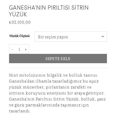
GANESHA’NIN PIRILTISI SITRIN
YÜZÜK
₺
32.100,00
Yüzük Ölçüsü
Ganesha’nın Pırıltısı Sitrin Yüzük adet
SEPETE EKLE
Hint mitolojisinin bilgelik ve bolluk tanrısı
Ganesha’dan ilhamla tasarladığımız bu eşsiz
yüzük mücevher, pırlantanın zarafeti ve
sitrinin koruyucu enerjisini bir araya getiriyor.
Ganesha’nın Parıltısı Sitrin Yüzük, bolluk, şans
ve gücü parmaklarınızda taşımanız için
tasarlandı.