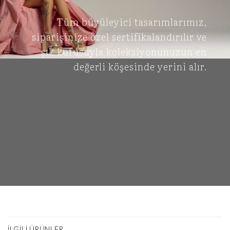
Tüm büyüleyici tasarımlarımız,
siparişinize özel sertifikalandırılır ve
şık kutusuyla koleksiyonunuzun en
değerli köşesinde yerini alır.
İLGILI ÜRÜNLER