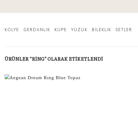
İçeriğe
atla
KOLYE
GERDANLIK
KÜPE
YÜZÜK
BILEKLIK
SETLER
ÜRÜNLER “RING” OLARAK ETIKETLENDI