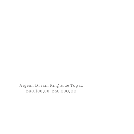
Aegean Dream Rıng Blue Topaz
Orijinal
Şu
₺
80.100,00
₺
68.090,00
fiyat:
andaki
₺80.100,00.
fiyat:
₺68.090,00.