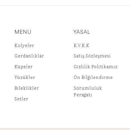
MENU
YASAL
Kolyeler
K.V.K.K
Gerdanlıklar
Satış Sözleşmesi
Küpeler
Gizlilik Politikamız
Yüzükler
Ön Bilgilendirme
Bileklikler
Sorumluluk
Feragatı
Setler