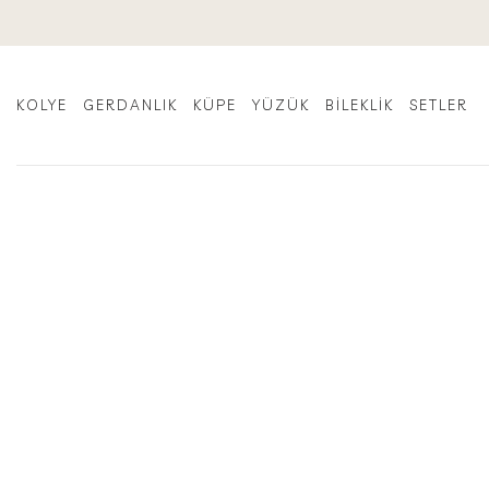
İçeriğe
atla
KOLYE
GERDANLIK
KÜPE
YÜZÜK
BILEKLIK
SETLER