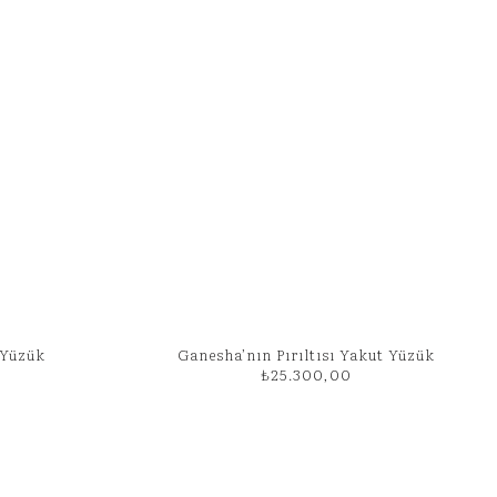
 Yüzük
Ganesha’nın Pırıltısı Yakut Yüzük
₺
25.300,00