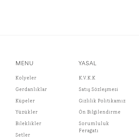
MENU
YASAL
Kolyeler
K.V.K.K
Gerdanlıklar
Satış Sözleşmesi
Küpeler
Gizlilik Politikamız
Yüzükler
Ön Bilgilendirme
Bileklikler
Sorumluluk
Feragatı
Setler