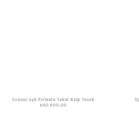
Sonsuz Aşk Pırlanta Yakut Kalp Yüzük
S
₺
60.600,00