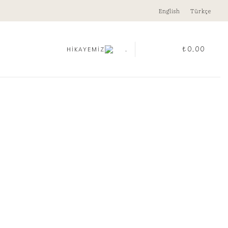
English
Türkçe
.
₺
0,00
HİKAYEMİZ
TIS YÜZÜK
00
TEMIZLE
:
sü
Yüzük adet
SEPETE EKLE