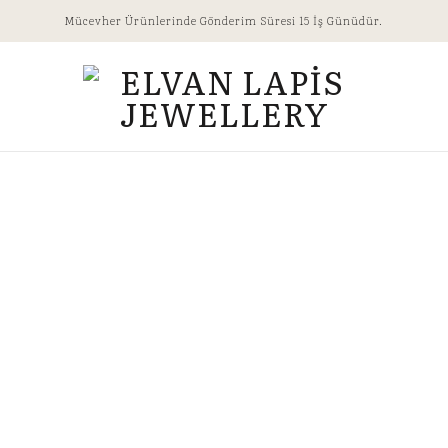
Mücevher Ürünlerinde Gönderim Süresi 15 İş Günüdür.
ATLAN
₺
31.700,
Altın Rengi
Yüzük Ölçü
Atlantis 